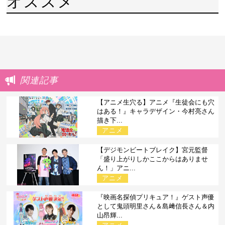
オススメ
関連記事
【アニメ生穴る】アニメ『生徒会にも穴
はある！』キャラデザイン・今村亮さん
描き下...
アニメ
【デジモンビートブレイク】宮元監督
「盛り上がりしかここからはありませ
ん！」アニ...
アニメ
『映画名探偵プリキュア！』ゲスト声優
として鬼頭明里さん＆島﨑信長さん＆内
山昂輝...