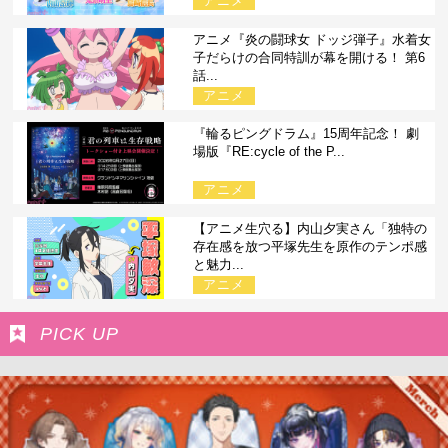
アニメ
アニメ『炎の闘球女 ドッジ弾子』水着女
子だらけの合同特訓が幕を開ける！ 第6
話...
アニメ
『輪るピングドラム』15周年記念！ 劇
場版『RE:cycle of the P...
アニメ
【アニメ生穴る】内山夕実さん「独特の
存在感を放つ平塚先生を原作のテンポ感
と魅力...
アニメ
PICK UP