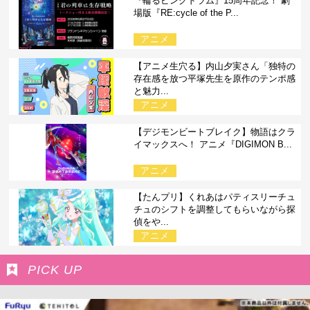
『輪るピングドラム』15周年記念！ 劇
場版『RE:cycle of the P...
アニメ
【アニメ生穴る】内山夕実さん「独特の
存在感を放つ平塚先生を原作のテンポ感
と魅力...
アニメ
【デジモンビートブレイク】物語はクラ
イマックスへ！ アニメ『DIGIMON B...
アニメ
【たんプリ】くれあはパティスリーチュ
チュのシフトを調整してもらいながら探
偵をや...
アニメ
PICK UP