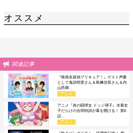
オススメ
関連記事
『映画名探偵プリキュア！』ゲスト声優
として鬼頭明里さん＆島﨑信長さん＆内
山昂輝...
アニメ
アニメ『炎の闘球女 ドッジ弾子』水着女
子だらけの合同特訓が幕を開ける！ 第6
話...
アニメ