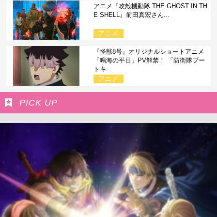
アニメ『攻殻機動隊 THE GHOST IN TH
E SHELL』前田真宏さん...
アニメ
『怪獣8号』オリジナルショートアニメ
「鳴海の平日」PV解禁！ 「防衛隊ブー
トキ...
アニメ
PICK UP