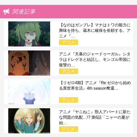
関連記事
【なのはガンブレ】マナはトワの能力に
興味を持ち、蔵木に確保を依頼する。ア
ニメ『...
アニメ
アニメ『天幕のジャードゥーガル』シタ
ラはドレゲネと結託し、モンゴル帝国に
復讐の...
アニメ
【リゼロ4期】アニメ『Re:ゼロから始め
る異世界生活』4th season奪還...
アニメ
アニメ『ヤニねこ』獣人アパートに新た
な問題の気配…!? 第6話「ニャーの夏が
始...
アニメ