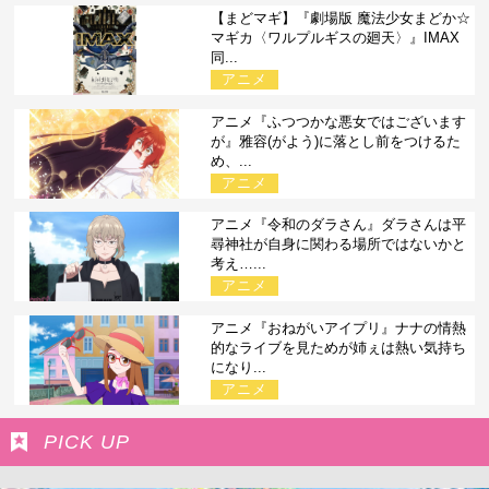
【まどマギ】『劇場版 魔法少女まどか☆
マギカ〈ワルプルギスの廻天〉』IMAX
同...
アニメ
アニメ『ふつつかな悪女ではございます
が』雅容(がよう)に落とし前をつけるた
め、...
アニメ
アニメ『令和のダラさん』ダラさんは平
尋神社が自身に関わる場所ではないかと
考え…...
アニメ
アニメ『おねがいアイプリ』ナナの情熱
的なライブを見ためが姉ぇは熱い気持ち
になり...
アニメ
PICK UP