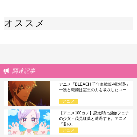
オススメ
関連記事
アニメ『BLEACH 千年血戦篇-禍進譚-』
一護と織姫は霊王の力を吸収したユー...
アニメ
【アニメ100カノ】恋太郎は感触フェチ
の少女・茂見紅葉と遭遇する。アニメ
『君の...
アニメ