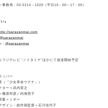
務局：03-5214－1020（平日10：00～17：00）
まい』
http://sarazanmai.com
@sarazanmai
am：
@sarazanmai
よりフジテレビ “ノイタミナ”ほかにて放送開始予定
ラッパー
彦（『少女革命ウテナ』）
クター＝武内宣之
＝幾原邦彦／内海照子
原案＝ミギー
デザイン・総作画監督＝石川佳代子