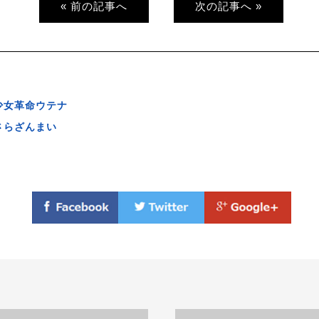
« 前の記事へ
次の記事へ »
少女革命ウテナ
さらざんまい