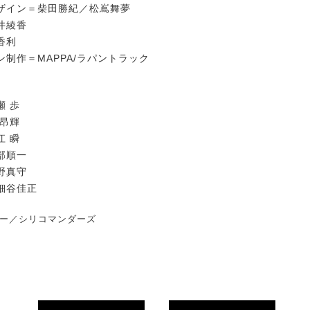
ザイン＝柴田勝紀／松嶌舞夢
井綾香
香利
制作＝MAPPA/ラパントラック
瀬 歩
山昂輝
江 瞬
部順⼀
野真守
細谷佳正
パー／シリコマンダーズ