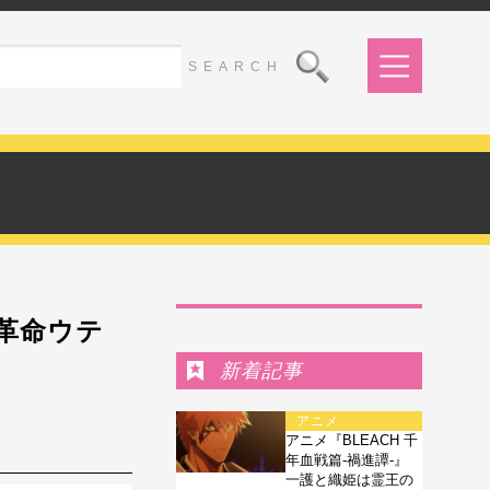
Ranking
革命ウテ
新着記事
アニメ
アニメ『BLEACH 千
年血戦篇-禍進譚-』
一護と織姫は霊王の