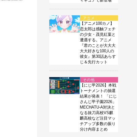
ィギュアで新登場
アニメ
【アニメ100カノ】
恋太郎は感触フェチ
の少女・茂見紅葉と
遭遇する。アニメ
『君のことが大大大
大大好きな100人の
彼女』第30話あらす
じ＆先行カット
その他
【にじ甲2026】本戦
トーナメントの抽選
結果が発表！ 「にじ
さんじ甲子園2026」
MECHATU-A対決と
なる抜刀高校VS麒
麟高校など注目マッ
チアップ多数の振り
分け内容まとめ