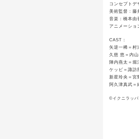
コンセプトデ
美術監督：藤
音楽：橋本由
アニメーション
CAST：
矢逆⼀稀＝村
久慈 悠＝内
陣内燕太＝堀
ケッピ＝諏訪
新星玲央＝宮
阿久津真武＝
©イクニラッ