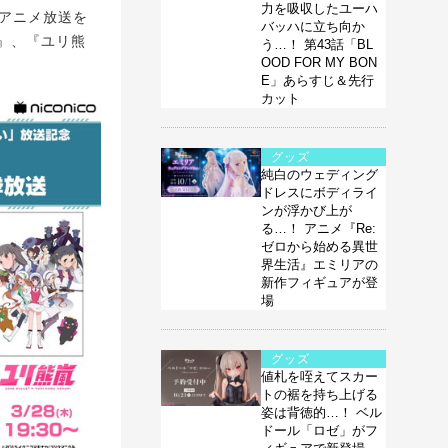
力を吸収したユーハ
Vアニメ放送を
バッハに立ち向か
』、『ユリ熊
う…！ 第43話「BL
OOD FOR MY BON
E」あらすじ＆先行
カット
グッズ
純白のウェディング
ドレスにボディライ
ンが浮かび上が
る…！ アニメ『Re:
ゼロから始める異世
界生活』エミリアの
新作フィギュアが登
場
グッズ
値札を咥えてスカー
トの裾を持ち上げる
姿は背徳的…！ ベル
ドール「ロゼ」がフ