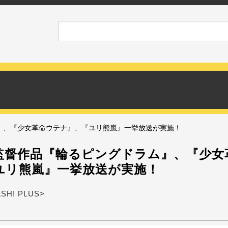
』、『少女革命ウテナ』、『ユリ熊嵐』一挙放送が実施！
監督作品『輪るピングドラム』、『少女
ユリ熊嵐』一挙放送が実施！
ASH! PLUS>