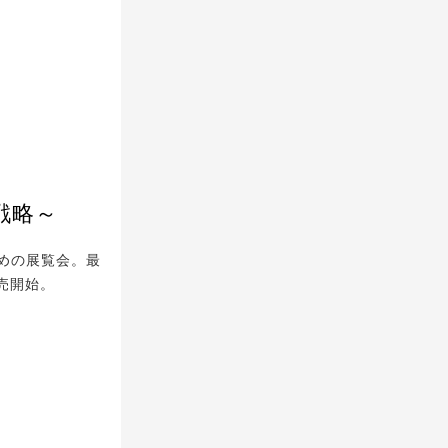
戦略～
めの展覧会。最
売開始。