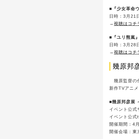
■『少女革命
日時：3月21日
→
視聴はコチ
■『ユリ熊嵐
日時：3月28日
→
視聴はコチ
幾原邦
幾原監督の代
新作TVアニ
■幾原邦彦展
イベント公式
イベント公式tw
開催期間：4月
開催会場：東京