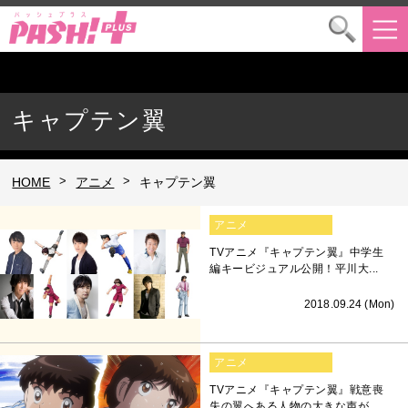
キャプテン翼
>
>
HOME
アニメ
キャプテン翼
アニメ
TVアニメ『キャプテン翼』中学生
編キービジュアル公開！平川大...
2018.09.24 (Mon)
アニメ
TVアニメ『キャプテン翼』戦意喪
失の翼へある人物の大きな声が...