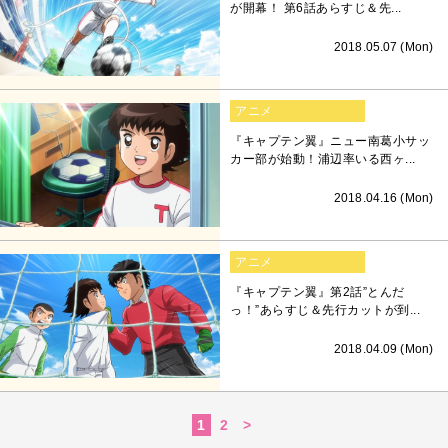
が開幕！ 第6話あらすじ＆先...
2018.05.07 (Mon)
アニメ
『キャプテン翼』ニュー南葛小サッ
カー部が始動！浦辺率いる西ヶ...
2018.04.16 (Mon)
アニメ
『キャプテン翼』第2話”とんだ
っ！”あらすじ＆先行カットが到...
2018.04.09 (Mon)
1
2
>