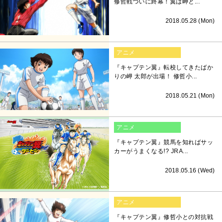
修哲戦ついに終幕！翼は岬と...
2018.05.28 (Mon)
アニメ
『キャプテン翼』転校してきたばか
りの岬 太郎が出場！ 修哲小...
2018.05.21 (Mon)
アニメ
『キャプテン翼』競馬を知ればサッ
カーがうまくなる!? JRA...
2018.05.16 (Wed)
アニメ
『キャプテン翼』修哲小との対抗戦