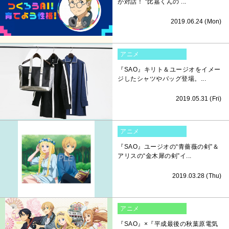
が対話！ “比嘉くんの ...
2019.06.24 (Mon)
アニメ
『SAO』キリト＆ユージオをイメー
ジしたシャツやバッグ登場。...
2019.05.31 (Fri)
アニメ
『SAO』ユージオの“青薔薇の剣”＆
アリスの“金木犀の剣”イ...
2019.03.28 (Thu)
アニメ
『SAO』×『平成最後の秋葉原電気