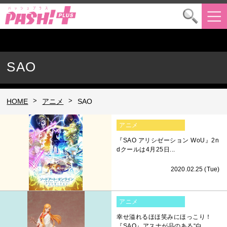
SAO
>
>
HOME
アニメ
SAO
アニメ
『SAO アリシゼーション WoU』2n
dクールは4月25日...
2020.02.25 (Tue)
アニメ
幸せ溢れるほほ笑みにほっこり！
『SAO』アスナが品のある“白...