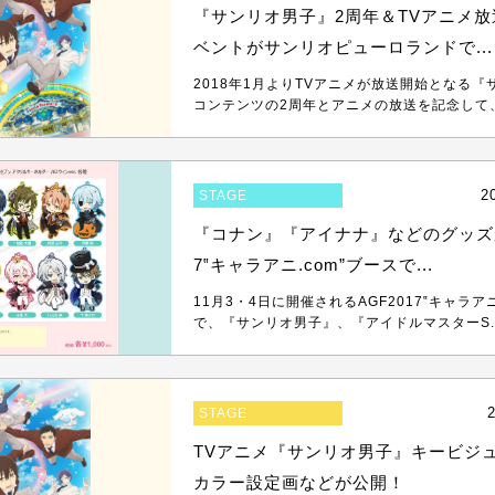
『サンリオ男子』2周年＆TVアニメ
ベントがサンリオピューロランドで...
2018年1月よりTVアニメが放送開始となる
コンテンツの2周年とアニメの放送を記念して、1
2
STAGE
『コナン』『アイナナ』などのグッズが
7‟キャラアニ.com”ブースで...
11月3・4日に開催されるAGF2017‟キャラアニ
で、『サンリオ男子』、『アイドルマスターS..
2
STAGE
TVアニメ『サンリオ男子』キービジ
カラー設定画などが公開！