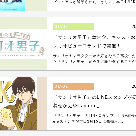
ビジュアルが解禁された。さらに、本日4月25日
2
STAGE
『サンリオ男子』舞台化。キャストお
ンリオピューロランドで開催！
サンリオキャラクターが大好きな男子高校生た
た『サンリオ男子』が今冬に舞台化することが決
2
STAGE
『サンリオ男子』のLINEスタンプが初
着せかえやCameraも
『サンリオ男子』のLINEスタンプ、LINE着せか
eraスタンプが本日3月15日に発売され...