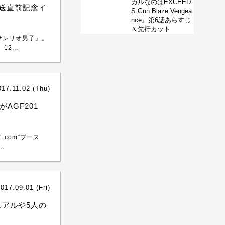
カルなのはEXCEED
放送直前記念イ
S Gun Blaze Vengea
nce』第6話あらすじ
＆先行カット
『サンリオ男子』。
2...
017.11.02 (Thu)
AGF201
.com”ブース
.
017.09.01 (Fri)
ュアルや5人の