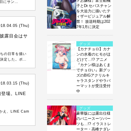
トお嬢様』富士動機
にサン...
子とDr.セバスチャン
を大迫力に描いたテ
ィザービジュアル解
禁！ 放送時期は202
018.04.05 (Thu)
7年1月に決定
披露目会はサ
グッズ
【カナチョロ】カナ
ちの日常を描い
ンの水着のヒモがほ
定した。ポ...
どけて…!? アニメ
『カナン様はあくま
でチョロい』新グッ
ズのBIGアクリルキ
ャラスタンドやラバ
018.03.15 (Thu)
ーマットが受注受付
中
登場。LINE
グッズ
え、LINE Cam
豪華版には露出仕様
のバニースーツパー
ツも…!? イラストレ
ーター・高峰ナダレ