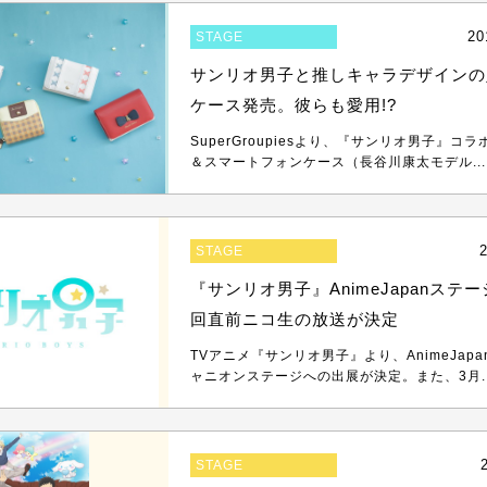
20
STAGE
サンリオ男子と推しキャラデザインの
ケース発売。彼らも愛用!?
SuperGroupiesより、『サンリオ男子』コ
＆スマートフォンケース（長谷川康太モデル...
2
STAGE
『サンリオ男子』AnimeJapanステ
回直前ニコ生の放送が決定
TVアニメ『サンリオ男子』より、AnimeJapa
ャニオンステージへの出展が決定。また、3月..
STAGE