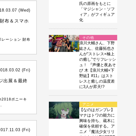
氏の原画をもとに
「マジシャン・ソフ
18.03.07 (Wed)
ィア」がフィギュア
化
財布＆スマホ
その他
ラボレーション 財布
浪川大輔さん、下野
紘さん、佐藤拓也さ
んが“ストレス×極上
の癒し”でリフレッシ
ュ！ 『声優と夜あそ
018.03.02 (Fri)
び 木【浪川大輔×下
野紘】#11』はスト
ージ出展＆最終
レスと癒しの温度差
に3人が昇天!?
n2018ポニーキ
アニメ
.
【なのはガンブレ】
マナはトワの能力に
興味を持ち、蔵木に
確保を依頼する。ア
2017.11.03 (Fri)
ニメ『魔法少女リリ