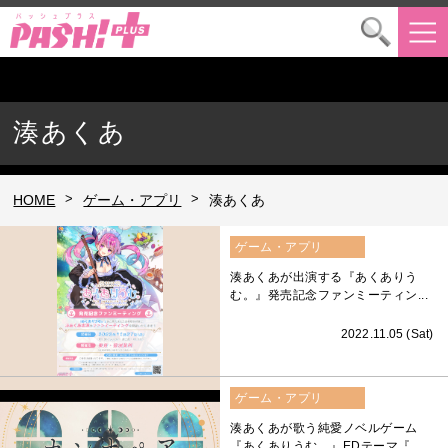
湊あくあ
>
>
HOME
ゲーム・アプリ
湊あくあ
ゲーム・アプリ
湊あくあが出演する『あくありう
む。』発売記念ファンミーティン...
2022.11.05 (Sat)
ゲーム・アプリ
湊あくあが歌う純愛ノベルゲーム
『あくありうむ。』EDテーマ『...