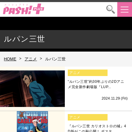
ルパン三世
>
>
HOME
アニメ
ルパン三世
アニメ
“ルパン三世”約30年ぶりの2Dアニ
メ完全新作劇場版『LUP...
2024.11.29 (Fri)
アニメ
『ルパン三世 カリオストロの城』4
D版がこの秋公開！ ポスタ...