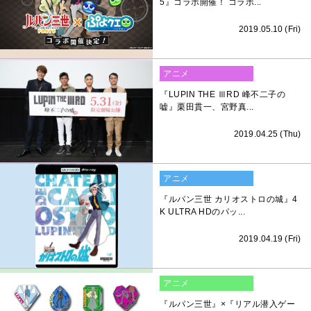
5』コラボ開催！ コラボ...
2019.05.10 (Fri)
アニメ
『LUPIN THE ⅢRD 峰不二子の
嘘』栗田貫一、宮野真...
2019.04.25 (Thu)
アニメ
『ルパン三世 カリオストロの城』4
K ULTRA HDのパッ...
2019.04.19 (Fri)
アニメ
『ルパン三世』×『リアル潜入ゲー