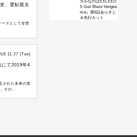
カルなのはEXCEED
裕史、置鮎龍太
S Gun Blaze Vengea
nce』第6話あらすじ
＆先行カット
シリーズとして全世
.
018.11.27 (Tue)
信にて2019年4
想定された未来の世
その...