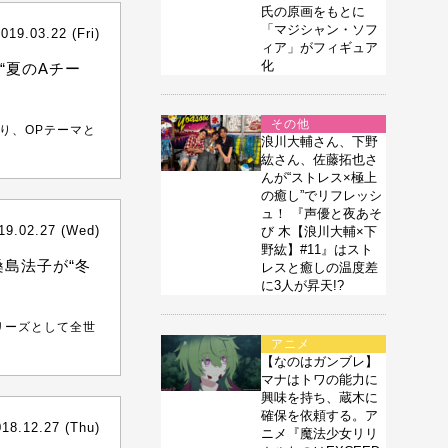
氏の原画をもとに
「マジシャン・ソフ
019.03.22 (Fri)
ィア」がフィギュア
化
“夏のAチー
その他
』より、OPテーマと
浪川大輔さん、下野
紘さん、佐藤拓也さ
んが“ストレス×極上
の癒し”でリフレッシ
ュ！ 『声優と夜あそ
19.02.27 (Wed)
び 木【浪川大輔×下
野紘】#11』はスト
桑島法子が“冬
レスと癒しの温度差
に3人が昇天!?
シリーズとして全世
アニメ
.
【なのはガンブレ】
マナはトワの能力に
興味を持ち、蔵木に
確保を依頼する。ア
018.12.27 (Thu)
ニメ『魔法少女リリ