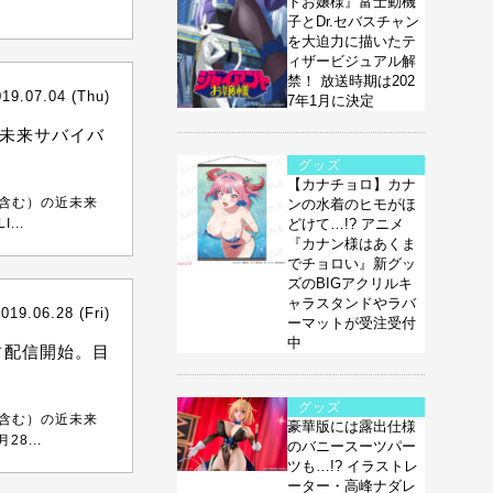
トお嬢様』富士動機
子とDr.セバスチャン
を大迫力に描いたテ
ィザービジュアル解
禁！ 放送時期は202
019.07.04 (Thu)
7年1月に決定
近未来サバイバ
グッズ
【カナチョロ】カナ
ル含む）の近未来
ンの水着のヒモがほ
...
どけて…!? アニメ
『カナン様はあくま
でチョロい』新グッ
ズのBIGアクリルキ
ャラスタンドやラバ
019.06.28 (Fri)
ーマットが受注受付
中
独占配信開始。目
グッズ
ル含む）の近未来
豪華版には露出仕様
8...
のバニースーツパー
ツも…!? イラストレ
ーター・高峰ナダレ