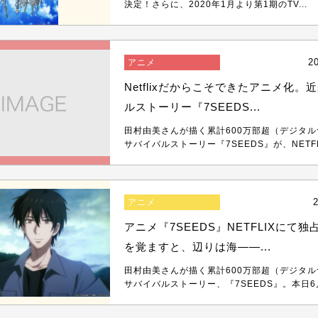
決定！さらに、2020年1月より第1期のTV...
2
アニメ
Netflixだからこそできたアニメ化。
ルストーリー『7SEEDS...
田村由美さんが描く累計600万部超（デジタ
サバイバルストーリー『7SEEDS』が、NETFLI
2
アニメ
アニメ『7SEEDS』NETFLIXにて
を覚ますと、辺りは海――...
田村由美さんが描く累計600万部超（デジタ
サバイバルストーリー、『7SEEDS』。本日6月2